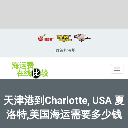
Charlestown, Saint Kitts and Nevis, 查尔斯敦, 圣基茨和尼维斯
政策和法规
海运费
切
在线
比
较
换
导
航
天津港到Charlotte, USA 夏
洛特,美国海运需要多少钱