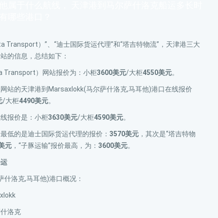
耳他属于什么航线， 天津港到马尔萨什洛克船运多长时
他有哪些港口？
ta Transport）”、“迪士国际货运代理”和“塔吉特物流”，天津港三大
网站的信息，总结如下：
a Transport）网站报价为：小柜
3600美元
/大柜
4550美元
。
站的天津港到Marsaxlokk(马尔萨什洛克,马耳他)港口在线报价
元
/大柜
4490美元
。
在线报价是：小柜
3630美元
/大柜
4590美元
。
价最低的是迪士国际货运代理的报价：
3570美元
，其次是“塔吉特物
0美元
，“子豚运输”报价最高，为：
3600美元
。
海运
(马尔萨什洛克,马耳他)港口概况：
lokk
萨什洛克