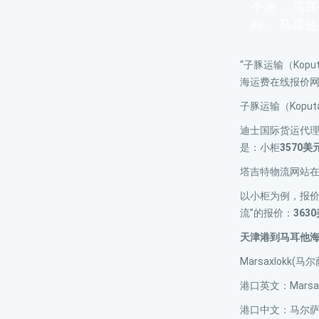
个洲， 马
间， 马耳
“子豚运输（Kopu
海运费在线报价
子豚运输（Koput
迪士国际货运代理网
是：小柜
3570美
塔吉特物流网站
以小柜为例，报
流”的报价：
363
天津港到马耳他
Marsaxlokk
港口英文：Marsax
港口中文：马尔