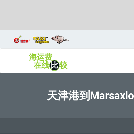
Marport, Turkey, 马波特, 土耳其
海运费
在线
比
较
天津港到Marsaxl