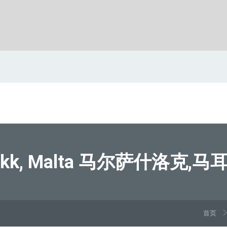
okk, Malta 马尔萨什洛
首页