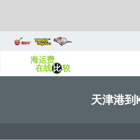
Kobe, Japan, 神户, 日本
海运费
在线
比
较
天津港到K