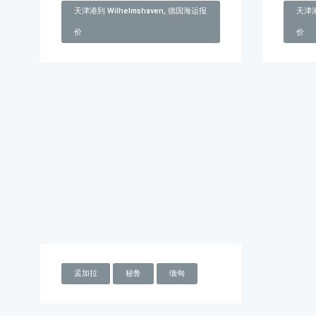
天津港到 Wilhelmshaven, 德国海运报
天津港
价
价
孟加拉
秘鲁
缅甸