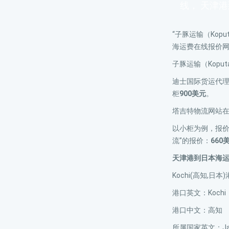
线， 天津
“子豚运输（Kopu
海运费在线报价
子豚运输（Koput
迪士国际货运代理网
柜
900美元
。
塔吉特物流网站
以小柜为例，报
流”的报价：
660
天津港到日本海
Kochi(高知,日
港口英文：Kochi
港口中文：高知
所属国家英文：Ja