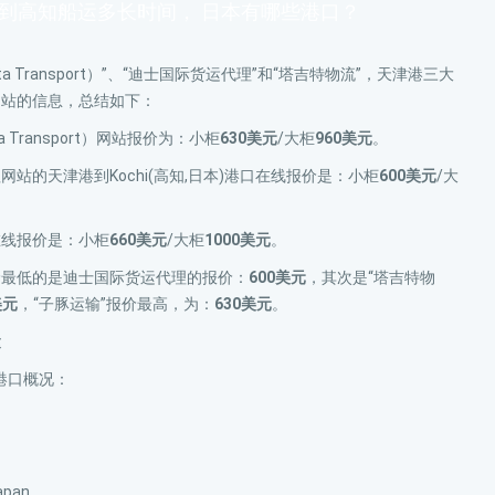
港到高知船运多长时间， 日本有哪些港口？
ta Transport）”、“迪士国际货运代理”和“塔吉特物流”，天津港三大
网站的信息，总结如下：
a Transport）网站报价为：小柜
630美元
/大柜
960美元
。
站的天津港到Kochi(高知,日本)港口在线报价是：小柜
600美元
/大
在线报价是：小柜
660美元
/大柜
1000美元
。
价最低的是迪士国际货运代理的报价：
600美元
，其次是“塔吉特物
美元
，“子豚运输”报价最高，为：
630美元
。
运
本)港口概况：
pan