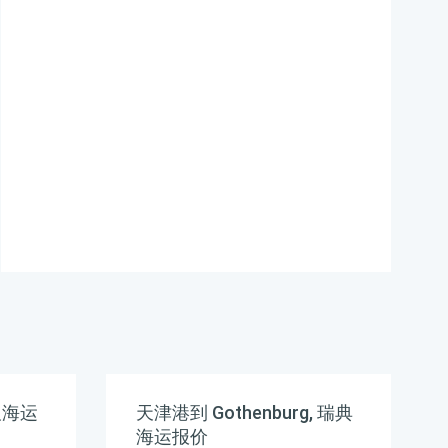
格，哈德逊湾货运的天津
港到日本,高知，kochi海
运价格，塔吉特物流的天
津港到日本,高知，kochi
海运价格，Touax 途艾克
斯天津港到日本,高知，
kochi海运价格。
及海运
天津港到 Gothenburg, 瑞典
海运报价