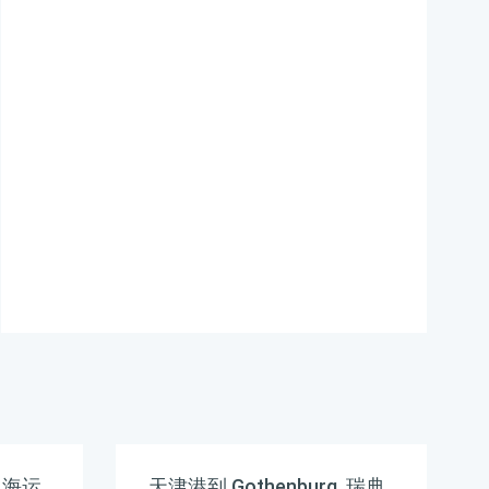
运价格，哈德逊湾货运的
天津港到中国,大连，
danlian海运价格，塔吉特
物流的天津港到中国,大
连，danlian海运价格，
Touax 途艾克斯天津港到
中国,大连，danlian海运
价格。
及海运
天津港到 Gothenburg, 瑞典