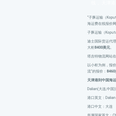
线， 天津
“子豚运输（Kopu
海运费在线报价
子豚运输（Koput
迪士国际货运代理网
大柜
8400美元
。
塔吉特物流网站
以小柜为例，报
流”的报价：
846
天津港到中国海
Dalian(大连,中
港口英文：Dalian
港口中文：大连
所属国家英文：Ch