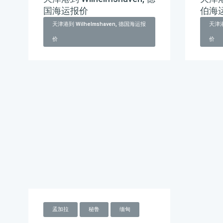
国海运报价
伯海
天津港到 Wilhelmshaven, 德国海运报
天津港
价
价
孟加拉
秘鲁
缅甸