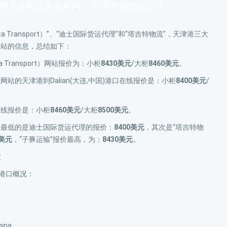
港到大连船运多长时间， 中国有哪些港口？
ta Transport）”、“迪士国际货运代理”和“塔吉特物流”，天津港三大
网站的信息，总结如下：
a Transport）网站报价为：小柜
8430美元
/大柜
8460美元
。
站的天津港到Dalian(大连,中国)港口在线报价是：小柜
8400美元
/
在线报价是：小柜
8460美元
/大柜
8500美元
。
价最低的是迪士国际货运代理的报价：
8400美元
，其次是“塔吉特物
0美元
，“子豚运输”报价最高，为：
8430美元
。
运
国)港口概况：
ina