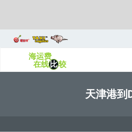
Dakar, Senegal, 达喀尔, 塞内加尔
海运费
在线
比
较
天津港到Da