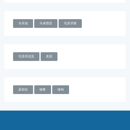
马耳他
马来西亚
毛里求斯
毛里塔尼亚
美国
孟加拉
秘鲁
缅甸