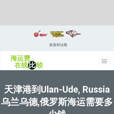
Tuticorin, India, 杜蒂戈林, 印度
政策和法规
海运费
切
在线
比
较
换
导
航
天津港到Ulan-Ude, Russia
乌兰乌德,俄罗斯海运需要多