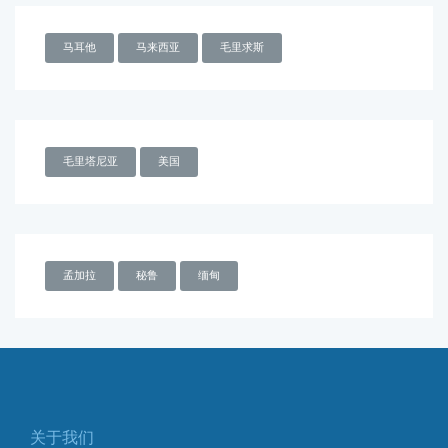
马耳他
马来西亚
毛里求斯
毛里塔尼亚
美国
孟加拉
秘鲁
缅甸
关于我们