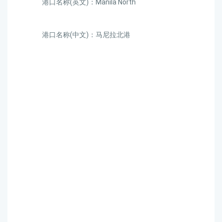
港口名称(英文)：Manila North
港口名称(中文)：马尼拉北港
迪士国际货运代理天津港
到菲律宾,马尼拉北港，
manila-north海运价格，
CIFFA的天津港到菲律宾,
马尼拉北港，manila-north
海运价格，哈德逊湾货运
的天津港到菲律宾,马尼拉
北港，manila-north海运价
格，塔吉特物流的天津港
到菲律宾,马尼拉北港，