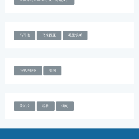
马耳他
马来西亚
毛里求斯
毛里塔尼亚
美国
孟加拉
秘鲁
缅甸