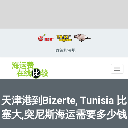
Bitung, Indonesia, 比通, 印度尼西亚
政策和法规
海运费
切
在线
比
较
换
导
航
天津港到Bizerte, Tunisia 比
塞大,突尼斯海运需要多少钱