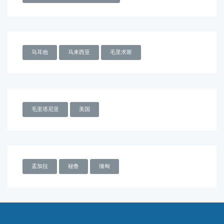
马耳他
马来西亚
毛里求斯
毛里塔尼亚
美国
孟加拉
秘鲁
缅甸