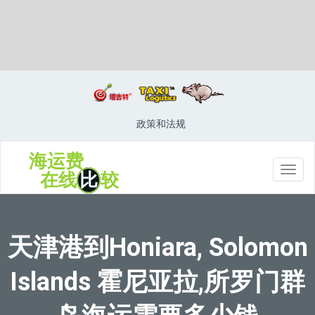
Hong Kong, Hong Kong, 香港, 中国香港
政策和法规
海运费
切
在线
比
较
换
导
航
天津港到Honiara, Solomon
Islands 霍尼亚拉,所罗门群