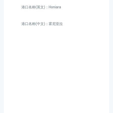
港口名称(英文)：Honiara
港口名称(中文)：霍尼亚拉
迪士国际货运代理天津港
到所罗门群岛,霍尼亚拉，
honiara海运价格，CIFFA的
天津港到所罗门群岛,霍尼
亚拉，honiara海运价格，
哈德逊湾货运的天津港到
所罗门群岛,霍尼亚拉，
honiara海运价格，塔吉特
物流的天津港到所罗门群