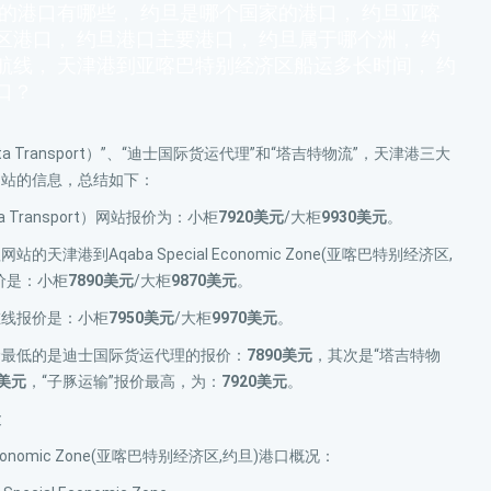
旦的港口有哪些， 约旦是哪个国家的港口， 约旦亚喀
区港口， 约旦港口主要港口， 约旦属于哪个洲， 约
航线， 天津港到亚喀巴特别经济区船运多长时间， 约
口？
ta Transport）”、“迪士国际货运代理”和“塔吉特物流”，天津港三大
网站的信息，总结如下：
a Transport）网站报价为：小柜
7920美元
/大柜
9930美元
。
天津港到Aqaba Special Economic Zone(亚喀巴特别经济区,
价是：小柜
7890美元
/大柜
9870美元
。
在线报价是：小柜
7950美元
/大柜
9970美元
。
价最低的是迪士国际货运代理的报价：
7890美元
，其次是“塔吉特物
0美元
，“子豚运输”报价最高，为：
7920美元
。
运
al Economic Zone(亚喀巴特别经济区,约旦)港口概况：