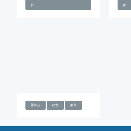
价
价
孟加拉
秘鲁
缅甸