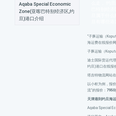
么走， 约
Aqaba Special Economic
巴特别经济
Zone(亚喀巴特别经济区,约
旦属于什么
旦)港口介绍
旦有哪些港
“子豚运输（Kopu
海运费在线报价
子豚运输（Koput
迪士国际货运代理网站的
约旦)港口在线报
塔吉特物流网站
以小柜为例，报
流”的报价：
795
天津港到约旦海
Aqaba Speci