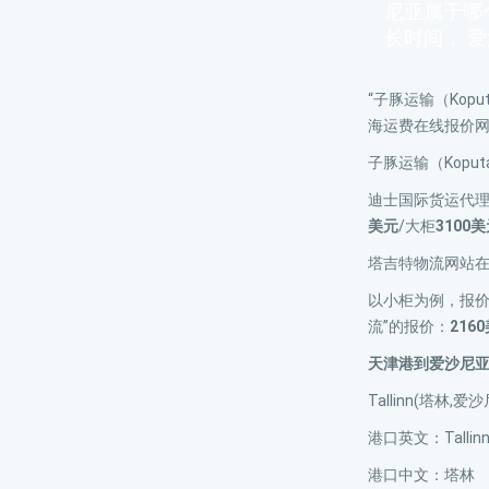
尼亚属于哪
长时间， 
“子豚运输（Kopu
海运费在线报价
子豚运输（Koput
迪士国际货运代理网
美元
/大柜
3100
塔吉特物流网站
以小柜为例，报
流”的报价：
216
天津港到爱沙尼
Tallinn(塔林,
港口英文：Tallin
港口中文：塔林