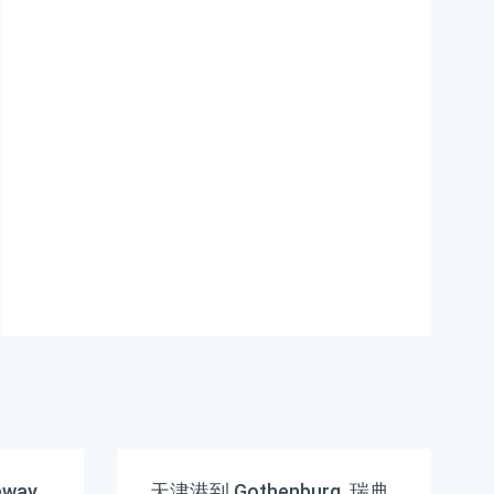
tallinn海运价格，哈德逊
湾货运的天津港到爱沙尼
亚,塔林，tallinn海运价
格，塔吉特物流的天津港
到爱沙尼亚,塔林，tallinn
海运价格，Touax 途艾克
斯天津港到爱沙尼亚,塔
林，tallinn海运价格。
way,
天津港到 Gothenburg, 瑞典